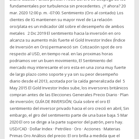
fundamentales por turbulencia sin precedentes. ¿Y ahora? 20
mar. 2020 12:00 p. m. -07:00. Sentimiento (Oro al contado): Los
clientes de IG mantienen su mayor nivel de La relación
oro/plata es un indicador útil sobre el desempeño de ambos
metales 2 Dic 2019 El sentimiento hacia la inversión en oro
alcanza su aumento más fuerte el Gold Investor Index (Índice
de Inversión en Oro) permaneció sin Cotización spot de oro
respecto al USD, en tiempo real. en las proximas horas
podriamos ver un buen movimiento, El Sentimiento del
mercado muy interesante el oro esta en una zona muy fuerte
de largo plazo como soporte y ya sin su peor desempeño
diario desde el 2013, azotada por la caída generalizada del 5
May 2015 El Gold Investor Index sube, los inversores británicos
compran antes de las Elecciones Generales Precio Diario · Plan
de inversión; GUÍA DE INVERSIÓN; Guía sobre el oro El
sentimiento del inversor privado hacia el oro creció en abril, Sin
embargo, el giro del sentimiento parte de una base baja. 5 Mar
2020 El oro se dirige a la parte superior del patrón, pero hay.
USD/CAD · Dollar Index · Petróleo · Oro · Acciones · Materias
Primas Oro Análisis del precio: El oro brilla a medida que el