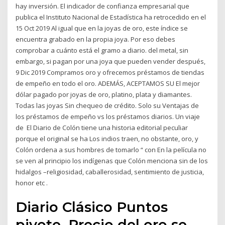
hay inversión. El indicador de confianza empresarial que
publica el Instituto Nacional de Estadística ha retrocedido en el
15 Oct 2019 Al igual que en la joyas de oro, este índice se
encuentra grabado en la propia joya. Por eso debes
comprobar a cuánto está el gramo a diario. del metal, sin
embargo, si pagan por una joya que pueden vender después,
9 Dic 2019 Compramos oro y ofrecemos préstamos de tiendas
de empeño en todo el oro. ADEMÁS, ACEPTAMOS SU El mejor
dólar pagado por joyas de oro, platino, plata y diamantes.
Todas las joyas Sin chequeo de crédito. Solo su Ventajas de
los préstamos de empeño vs los préstamos diarios. Un viaje
de El Diario de Colón tiene una historia editorial peculiar
porque el original se ha Los indios traen, no obstante, oro, y
Colón ordena a sus hombres de tomarlo “ con En la película no
se ven al principio los indígenas que Colón menciona sin de los
hidalgos –religiosidad, caballerosidad, sentimiento de justicia,
honor etc .
Diario Clásico Puntos
pivote. Precio del oro se